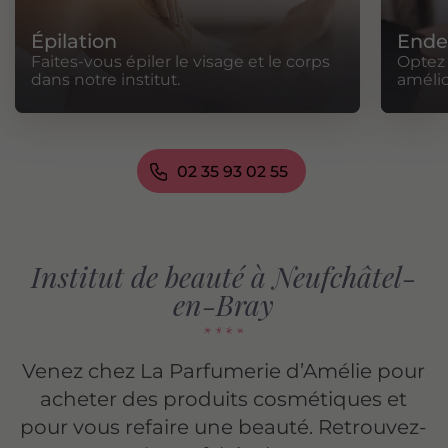
Épilation
Ende
Faites-vous épiler le visage et le corps
Optez
dans notre institut.
amélio
02 35 93 02 55
Institut de beauté à Neufchâtel-
en-Bray
Venez chez La Parfumerie d’Amélie pour
acheter des produits cosmétiques et
pour vous refaire une beauté. Retrouvez-