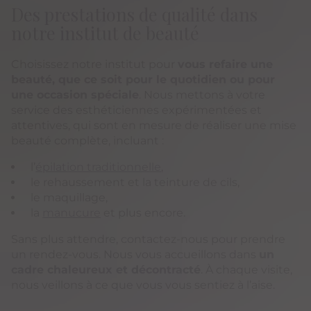
Des prestations de qualité dans
notre institut de beauté
Choisissez notre institut pour
vous refaire une
beauté, que ce soit pour le quotidien ou pour
une occasion spéciale
. Nous mettons à votre
service des esthéticiennes expérimentées et
attentives, qui sont en mesure de réaliser une mise
beauté complète, incluant :
l’
épilation traditionnelle
,
le rehaussement et la teinture de cils,
le maquillage,
la
manucure
et plus encore.
Sans plus attendre, contactez-nous pour prendre
un rendez-vous. Nous vous accueillons dans
un
cadre chaleureux et décontracté
. À chaque visite,
nous veillons à ce que vous vous sentiez à l’aise.