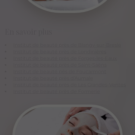
En savoir plus
Institut de beauté près de Blangy-sur-Bresle
Institut de beauté près de Londinières
Institut de beauté près de Forges-les-Eaux
Institut de beauté près de Saint-Saëns
Institut de beauté pès de Foucarmont
Institut de beauté près d’Aumale
Institut de beauté près de Les Grandes-Ventes
Institut de beauté près de Formerie