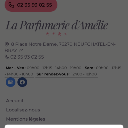
02 35 93 02 55
8 Place Notre Dame,
76270
NEUFCHATEL-EN-
BRAY
02 35 93 02 55
Mar - Ven
: 09h00 - 12h15 - 14h00 - 19h00
Sam
: 09h00 - 12h15
- 14h00 - 18h00
Sur rendez-vous
: 12h00 - 18h00
Accueil
Localisez-nous
Mentions légales