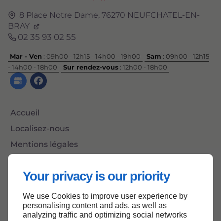
8 Place Notre Dame,
76270
NEUFCHATEL-EN-
BRAY
02 35 93 02 55
Mar - Ven
: 09h00 - 12h15 - 14h00 - 19h00
Sam
: 09h00 - 12h15
- 14h00 - 18h00
Sur rendez-vous
: 12h00 - 18h00
Accueil
Localisez-nous
Mentions légales
Plan du site
Your privacy is our priority
We use Cookies to improve user experience by
Haut de page
personalising content and ads, as well as
analyzing traffic and optimizing social networks